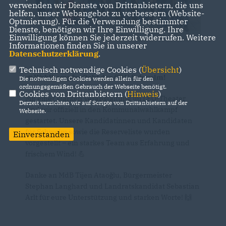
verwenden wir Dienste von Drittanbietern, die uns
helfen, unser Webangebot zu verbessern (Website-
Optmierung). Für die Verwendung bestimmter
Dienste, benötigen wir Ihre Einwilligung. Ihre
Einwilligung können Sie jederzeit widerrufen. Weitere
Informationen finden Sie in unserer
Datenschutzerklärung
.
Technisch notwendige Cookies (
Übersicht
)
📣 Wahlkampfauftakt der CDU Schwelm!
Die notwendigen Cookies werden allein für den
ordnungsgemäßen Gebrauch der Webseite benötigt.
Cookies von Drittanbietern (
Hinweis
)
Mit einer starken Veranstaltung im LEO-Theater
Derzeit verzichten wir auf Scripte von Drittanbietern auf der
sind wir offiziell in den Kommunalwahlkampf
Webseite.
gestartet. Unsere Kandidatinnen und Kandidaten
für Schwelm sowie die Reserveliste wurden
Einverstanden
vorgestellt – ein starkes Team aus Erfahrung und
frischem Wind! 💪
Danke an MdB Tijen Ataoğlu, Bürgermeister
Stephan Langhard und Landratskandidat Sebastian
Arlt für eure Unterstützung und starken Worte! 🙌