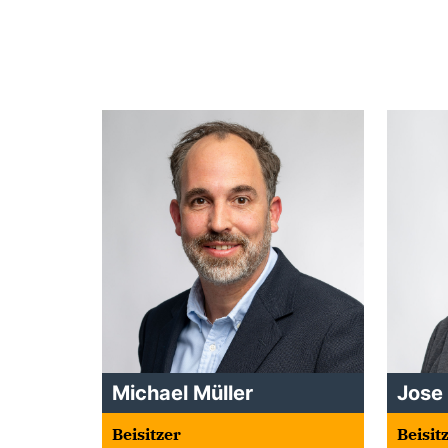
Michael Müller
Jose
Beisitzer
Beisit