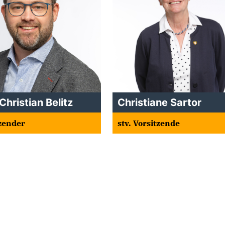
Christian Belitz
Christiane Sartor
zender
stv. Vorsitzende