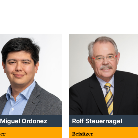
 Miguel Ordonez
Rolf Steuernagel
zer
Beisitzer