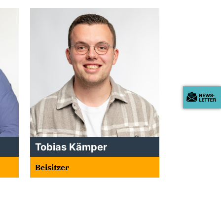
Tobias Kämper
Beisitzer