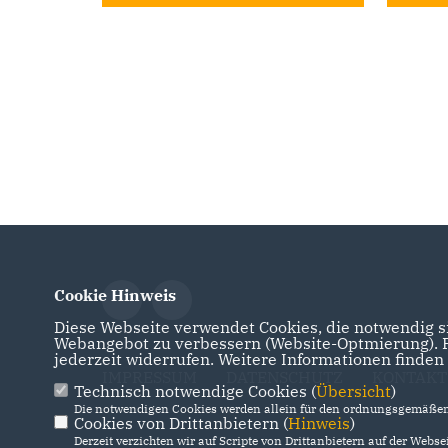
Cookie Hinweis
Diese Webseite verwendet Cookies, die notwendig si
Webangebot zu verbessern (Website-Optmierung). Fü
jederzeit widerrufen. Weitere Informationen finden
IMPRESSUM
DATENSCHUTZ
KONTAKT
Technisch notwendige Cookies (
Übersicht
)
Die notwendigen Cookies werden allein für den ordnungsgemäßen 
Cookies von Drittanbietern (
Hinweis
)
Derzeit verzichten wir auf Scripte von Drittanbietern auf der Websei