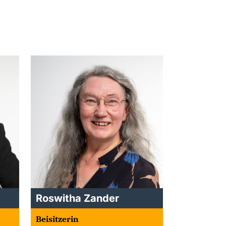
Roswitha Zander
Beisitzerin