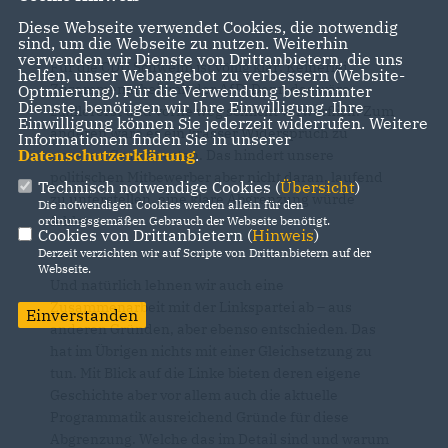
Diese Webseite verwendet Cookies, die notwendig
sind, um die Webseite zu nutzen. Weiterhin
verwenden wir Dienste von Drittanbietern, die uns
Für die CDU Schwelm ist völlig klar: Keinerlei
helfen, unser Webangebot zu verbessern (Website-
Zusammenarbeit mit der AfD. Denn das wäre
Optmierung). Für die Verwendung bestimmter
Dienste, benötigen wir Ihre Einwilligung. Ihre
zuallererst und vorne weg schlicht verwerflich. Zum
Einwilligung können Sie jederzeit widerrufen. Weitere
anderen wäre es ein krasser Widerspruch zu
Informationen finden Sie in unserer
Datenschutzerklärung
.
unseren Grundwerten. Das hindert unsere
politischen Mitbewerber aber nicht daran, laufend
Technisch notwendige Cookies (
Übersicht
)
zu unterstellen, eine klare Abgrenzung würde
Die notwendigen Cookies werden allein für den
fehlen.
ordnungsgemäßen Gebrauch der Webseite benötigt.
Cookies von Drittanbietern (
Hinweis
)
Derzeit verzichten wir auf Scripte von Drittanbietern auf der
Webseite.
Und natürlich lehnen wir auch eine
Zusammenarbeit mit der Linkspartei ab – aus
Einverstanden
anderen Gründen, aber ebenso entschieden. Das
hat im Übrigen nichts mit einer Gleichsetzung zu
tun. Mit Blick auf die Linke bieten deren eigene
Geschichte aber vor allem auch die aktuelle
Programmatik ausreichend Gründe für diese
Abgrenzung. Welche das im Detail sind und warum