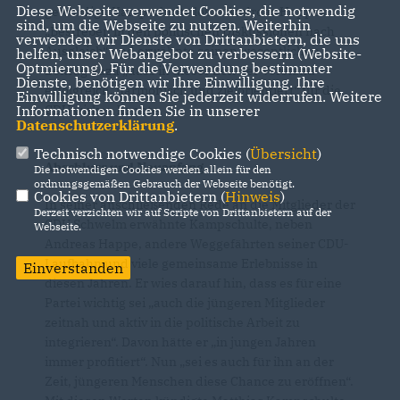
Diese Webseite verwendet Cookies, die notwendig
gewürdigt. Kampschulte lobte Andreas Happes
sind, um die Webseite zu nutzen. Weiterhin
Bestreben in den politischen Diskussionen nach
verwenden wir Dienste von Drittanbietern, die uns
Ausgleich“ und erwähnte seinen wesentlichen
helfen, unser Webangebot zu verbessern (Website-
Optmierung). Für die Verwendung bestimmter
Beitrag dazu „dass in dieser Zeit der Vorstand
Dienste, benötigen wir Ihre Einwilligung. Ihre
erfolgreich, harmonisch und zielorientiert“ für die
Einwilligung können Sie jederzeit widerrufen. Weitere
Informationen finden Sie in unserer
CDU wirken konnte.
Datenschutzerklärung
.
Technisch notwendige Cookies (
Übersicht
)
A
bschluss und Neuanfang
Die notwendigen Cookies werden allein für den
ordnungsgemäßen Gebrauch der Webseite benötigt.
Cookies von Drittanbietern (
Hinweis
)
In seiner anschließenden Rede an die Mitglieder der
Derzeit verzichten wir auf Scripte von Drittanbietern auf der
CDU Schwelm erwähnte Kampschulte, neben
Webseite.
Andreas Happe, andere Weggefährten seiner CDU-
Laufbahn und viele gemeinsame Erlebnisse in
Einverstanden
diesen Jahren. Er wies darauf hin, dass es für eine
Partei wichtig sei „auch die jüngeren Mitglieder
zeitnah und aktiv in die politische Arbeit zu
integrieren“. Davon hätte er „in jungen Jahren
immer profitiert“. Nun „sei es auch für ihn an der
Zeit, jüngeren Menschen diese Chance zu eröffnen“.