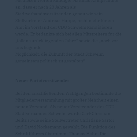
Mit diesen Worten kündigte Matthias Kampschulte
an, dass er nach 23 Jahren als
Stadtverbandsvorsitzender, genau wie sein
Stellvertreter Andreas Happe, nicht mehr für ein
Amt im Vorstand der CDU Schwelm kandidieren
werde. Er bedankte sich bei allen Mitstreitern für die
tollen zurückliegenden Jahre“ sowie die „noch vor
uns liegende
Möglichkeit, die Zukunft der Stadt Schwelm
gemeinsam politisch zu gestalten“.
Neuer Parteivorsitzender
Bei den anschließenden Wahlgängen bestimmte die
Mitgliederversammlung mit großer Mehrheit einen
neuen Vorstand. Als neuer Vorsitzender des CDU
Stadtverbandes Schwelm wurde Carl-Christian
Belitz sowie seine Stellvertreter Christiane Sartor
und David Nockemann gewählt. Die Funktion des
Schriftführers übernimmt Thomas Hahn. Die