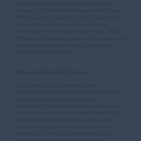
Kassiererin Andrea Nockemann wurde im Amt
bestätigt. Als Mitgliederbeauftragte wurde Johanna
Burbulla gewählt. Folgende Personen fungieren ab
jetzt als Beisitzer: Michael Flender, Manfred
Heinemann, Michael Müller, Michael Muth, Miguel
Ordonez, Rolf Steuernagel und Roswitha Zander. Als
Kassenprüfer wurden Hermann Grüntker und
Heinz Georg Thier gewählt.
Ehrung für 23 Jahre CDU-Vorsitz
Zum Schluss der Veranstaltung bat die
stellvertretende Bürgermeisterin Christiane Sartor
ihren langjährigen Parteikollegen und
Weggefährten Matthias Kampschulte nach vorne
auf die Bühne, um ihm, neben einer Urkunde für
seine 23-jährige Tätigkeit als Vorsitzender des
CDUStadtverbandes Schwelm, auch die Dank-
Medaille der CDU für besondere Verdienste zu
überreichen. In ihrer dann folgenden sehr